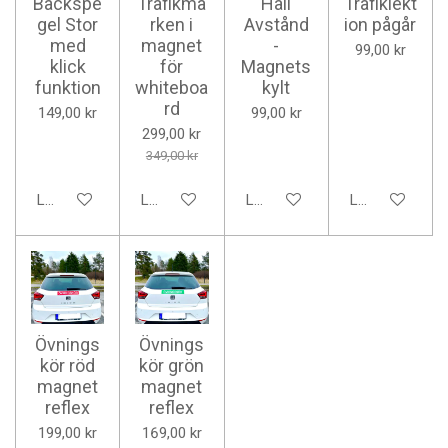
Backspe
Trafikmä
Håll
Trafiklekt
gel Stor
rken i
Avstånd
ion pågår
med
magnet
-
99,00 kr
klick
för
Magnets
funktion
whiteboa
kylt
rd
149,00 kr
99,00 kr
299,00 kr
349,00 kr
Lägg till i varukorg
Lägg till i varukorg
Lägg till i varukorg
Lägg till i varu
Övnings
Övnings
kör röd
kör grön
magnet
magnet
reflex
reflex
199,00 kr
169,00 kr