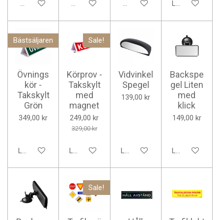
Meddela mig när det är klart
Meddela mig när det är klart
Meddela mig när det är klart
Lägg till i varu
Bästsäljaren
Sale!
Övnings
Körprov -
Vidvinkel
Backspe
kör -
Takskylt
Spegel
gel Liten
Takskylt
med
med
139,00 kr
Grön
magnet
klick
349,00 kr
249,00 kr
149,00 kr
329,00 kr
Lägg till i varukorg
Lägg till i varukorg
Lägg till i varukorg
Lägg till i varu
Sale!