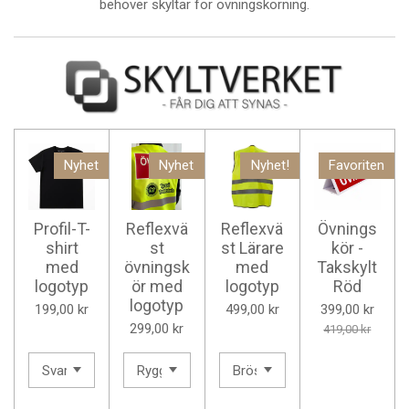
behöver skyltar för övningskörning.
Nyhet
Nyhet
Nyhet!
Favoriten
Profil-T-
Reflexvä
Reflexvä
Övnings
shirt
st
st Lärare
kör -
med
övningsk
med
Takskylt
logotyp
ör med
logotyp
Röd
logotyp
199,00 kr
499,00 kr
399,00 kr
299,00 kr
419,00 kr