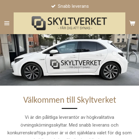
Snabb leverans
Hoppa
till
huvudinnehållet
Välkommen till Skyltverket
Vi är din pålitliga leverantör av högkvalitativa
övningskörningsskyltar. Med snabb leverans och
konkurrenskraftiga priser är vi det självklara valet för dig som