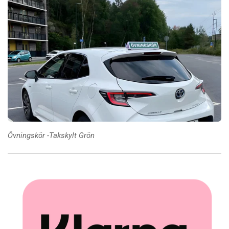
Övningskör -Takskylt Grön