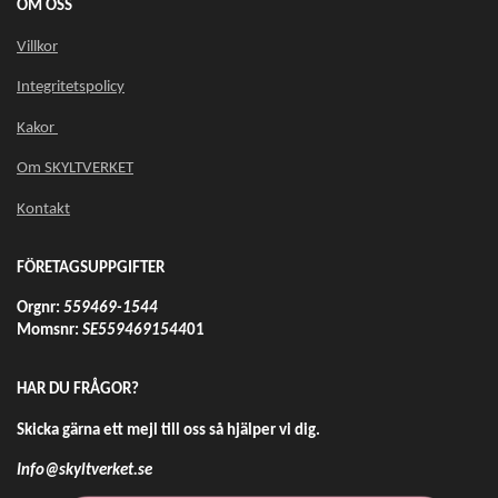
OM OSS
Villkor
Integritetspolicy
Kakor
Om SKYLTVERKET
Kontakt
FÖRETAGSUPPGIFTER
Orgnr:
559469-1544
Momsnr:
SE5594691544
01
HAR DU FRÅGOR?
Skicka gärna ett mejl till oss så hjälper vi dig.
Info@skyltverket.se